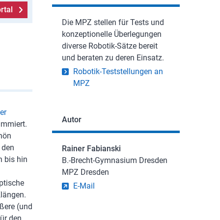
rtal
Die MPZ stellen für Tests und
konzeptionelle Überlegungen
diverse Robotik-Sätze bereit
und beraten zu deren Einsatz.
Robotik-Teststellungen an
MPZ
er
Autor
ammiert.
chön
t den
Rainer Fabianski
 bis hin
B.-Brecht-Gymnasium Dresden
MPZ Dresden
ptische
E-Mail
Klängen.
ößere (und
für den